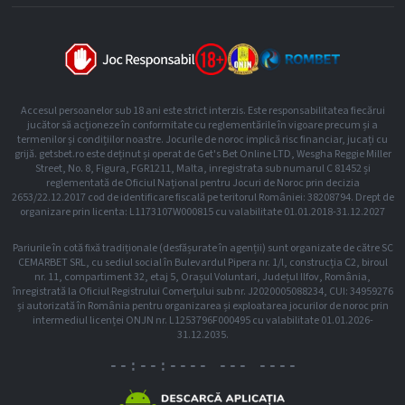
Accesul persoanelor sub 18 ani este strict interzis. Este responsabilitatea fiecărui
jucător să acționeze în conformitate cu reglementările în vigoare precum și a
termenilor și condițiilor noastre. Jocurile de noroc implică risc financiar, jucați cu
grijă. getsbet.ro este deținut și operat de Get's Bet Online LTD, Wesgha Reggie Miller
Street, No. 8, Figura, FGR1211, Malta, inregistrata sub numarul C 81452 și
reglementată de Oficiul Național pentru Jocuri de Noroc prin decizia
2653/22.12.2017 cod de identificare fiscală pe teritorul României: 38208794. Drept de
organizare prin licenta: L1173107W000815 cu valabilitate 01.01.2018-31.12.2027
Pariurile în cotă fixă tradiționale (desfășurate în agenții) sunt organizate de către SC
CEMARBET SRL, cu sediul social în Bulevardul Pipera nr. 1/l, construcția C2, biroul
nr. 11, compartiment 32, etaj 5, Orașul Voluntari, Județul Ilfov, România,
înregistrată la Oficiul Registrului Comerțului sub nr. J2020005088234, CUI: 34959276
și autorizată în România pentru organizarea și exploatarea jocurilor de noroc prin
intermediul licenței ONJN nr. L1253796F000495 cu valabilitate 01.01.2026-
31.12.2035.
--:--:--
-- --- ----