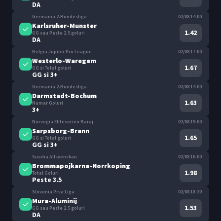
DA
Germania 2.Bundesliga
02/08 14:00
Karlsruher-Munster
1.42
GG sau Peste 2.5 goluri
DA
Belgia Jupiler Pro League
02/08 17:00
Westerlo-Waregem
1.67
GG si Total goluri
GG si 3+
Germania 2.Bundesliga
02/08 14:00
Darmstadt-Bochum
1.63
Numar Goluri
3+
Norvegia Eliteserien Baraj
02/08 19:00
Sarpsborg-Brann
1.65
GG si Total goluri
GG si 3+
Suedia Allsvenskan
02/08 16:00
Brommapojkarna-Norrkoping
1.98
Total Goluri
Peste 3.5
Slovenia Prva Liga
02/08 18:30
Mura-Aluminij
1.53
GG sau Peste 2.5 goluri
DA