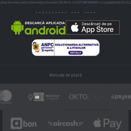
urilor de noroc prin intermediul licenței ONJN nr. L1253796F000495 cu valabilitate 01.01.
--:--:--
-- --- ----
Metode de plată