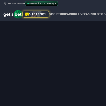
CONTACT
BLOG
VERIFICĂ BILET AGENȚIE
SPORTURI
PARIURI LIVE
CASINO
LOTO
C
SITE AGENȚII