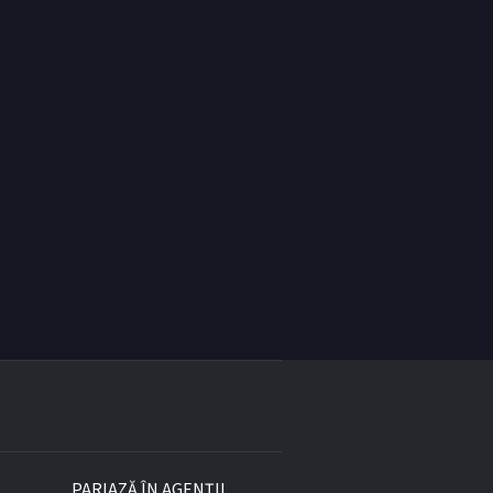
PARIAZĂ ÎN AGENȚII