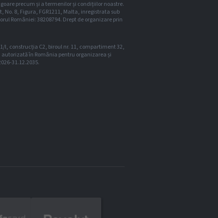
igoare precum și a termenilor și condițiilor noastre.
et, No. 8, Figura, FGR1211, Malta, inregistrata sub
torul României: 38208794. Drept de organizare prin
 1/l, construcția C2, biroul nr. 11, compartiment 32,
și autorizată în România pentru organizarea și
2026-31.12.2035.