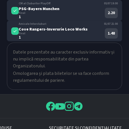
CM al Cluburilor PlayOff
05/07 19:00
PSG-Bayern Munchen
2.20
Final
1
Amicale Intercluburi
01/07 21:00
Cove Rangers-Inverurie Loco Works
1.48
Final
1
Datele prezentate au caracter exclusiv informativ și
nu implică responsabilitate din partea
Organizatorului.
Omologarea și plata biletelor se va face conform
regulamentului de pariere.
ODUSE
SECURITATE ȘI CONFIDENȚIALITATE