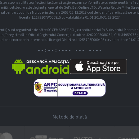
 Este responsabilitatea fiecărui jucător să acționeze în conformitate cu reglementările în v
u grijă. getsbet.ro este deținut și operat de Get's Bet Online LTD, Wesgha Reggie Miller Stre
al pentru Jocuri de Noroc prin decizia 2653/22.12.2017 cod de identificare fiscală pe teri
licenta: L1173107W000815 cu valabilitate 01.01.2018-31.12.2027
agenții) sunt organizate de către SC CEMARBET SRL, cu sediul social în Bulevardul Pipera nr.
nia, înregistrată la Oficiul Registrului Comerțului sub nr. J2020005088234, CUI: 34959276 
urilor de noroc prin intermediul licenței ONJN nr. L1253796F000495 cu valabilitate 01.01.
--:--:--
-- --- ----
Metode de plată