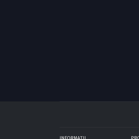
INFORMAȚII
PR