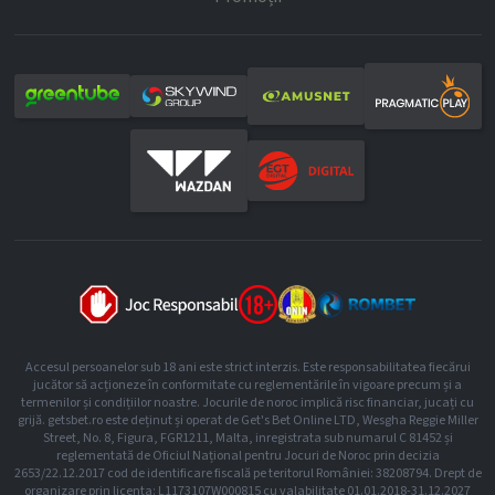
Accesul persoanelor sub 18 ani este strict interzis. Este responsabilitatea fiecărui
jucător să acționeze în conformitate cu reglementările în vigoare precum și a
termenilor și condițiilor noastre. Jocurile de noroc implică risc financiar, jucați cu
grijă. getsbet.ro este deținut și operat de Get's Bet Online LTD, Wesgha Reggie Miller
Street, No. 8, Figura, FGR1211, Malta, inregistrata sub numarul C 81452 și
reglementată de Oficiul Național pentru Jocuri de Noroc prin decizia
2653/22.12.2017 cod de identificare fiscală pe teritorul României: 38208794. Drept de
organizare prin licenta: L1173107W000815 cu valabilitate 01.01.2018-31.12.2027