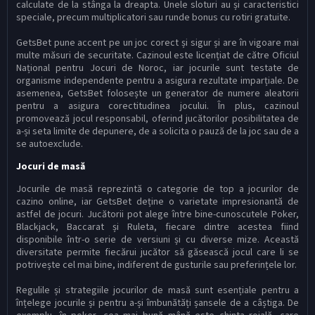
calculate de la stânga la dreapta. Unele sloturi au și caracteristici
speciale, precum multiplicatori sau runde bonus cu rotiri gratuite.
GetsBet pune accent pe un joc corect și sigur și are în vigoare mai
multe măsuri de securitate. Cazinoul este licențiat de către Oficiul
Național pentru Jocuri de Noroc, iar jocurile sunt testate de
organisme independente pentru a asigura rezultate imparțiale. De
asemenea, GetsBet folosește un generator de numere aleatorii
pentru a asigura corectitudinea jocului. În plus, cazinoul
promovează jocul responsabil, oferind jucătorilor posibilitatea de
a-și seta limite de depunere, de a solicita o pauză de la joc sau de a
se autoexclude.
Jocuri de masă
Jocurile de masă reprezintă o categorie de top a jocurilor de
cazino online, iar GetsBet deține o varietate impresionantă de
astfel de jocuri. Jucătorii pot alege între bine-cunoscutele Poker,
Blackjack, Baccarat și Ruleta, fiecare dintre acestea fiind
disponibile într-o serie de versiuni și cu diverse mize. Această
diversitate permite fiecărui jucător să găsească jocul care li se
potrivește cel mai bine, indiferent de gusturile sau preferințele lor.
Regulile și strategiile jocurilor de masă sunt esențiale pentru a
înțelege jocurile și pentru a-și îmbunătăți șansele de a câștiga. De