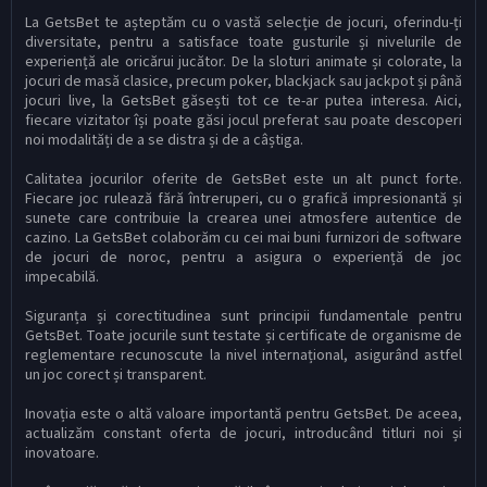
La GetsBet te așteptăm cu o vastă selecție de jocuri, oferindu-ți
diversitate, pentru a satisface toate gusturile și nivelurile de
experiență ale oricărui jucător. De la sloturi animate și colorate, la
jocuri de masă clasice, precum poker, blackjack sau
jackpot
și până
jocuri live, la GetsBet găsești tot ce te-ar putea interesa. Aici,
fiecare vizitator își poate găsi jocul preferat sau poate descoperi
noi modalități de a se distra și de a câștiga.
Calitatea jocurilor oferite de GetsBet este un alt punct forte.
Fiecare joc rulează fără întreruperi, cu o grafică impresionantă și
sunete care contribuie la crearea unei atmosfere autentice de
cazino. La GetsBet colaborăm cu cei mai buni furnizori de software
de jocuri de noroc, pentru a asigura o experiență de joc
impecabilă.
Siguranța și corectitudinea sunt principii fundamentale pentru
GetsBet. Toate jocurile sunt testate și certificate de organisme de
reglementare recunoscute la nivel internațional, asigurând astfel
un joc corect și transparent.
Inovația este o altă valoare importantă pentru GetsBet. De aceea,
actualizăm constant oferta de jocuri, introducând titluri noi și
inovatoare.