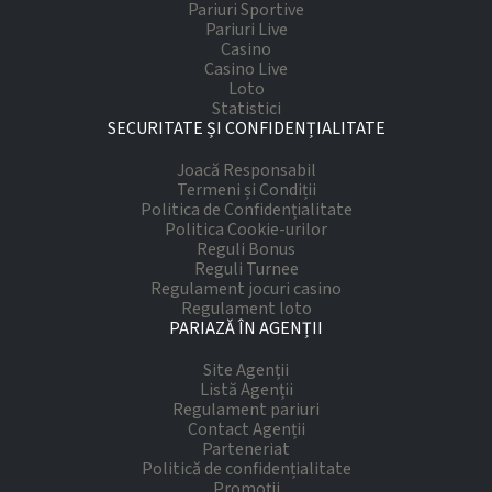
Pariuri Sportive
Pariuri Live
Casino
Casino Live
Loto
Statistici
SECURITATE ȘI CONFIDENȚIALITATE
Joacă Responsabil
Termeni și Condiții
Politica de Confidențialitate
Politica Cookie-urilor
Reguli Bonus
Reguli Turnee
Regulament jocuri casino
Regulament loto
PARIAZĂ ÎN AGENȚII
Site Agenții
Listă Agenții
Regulament pariuri
Contact Agenții
Parteneriat
Politică de confidențialitate
Promoții