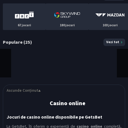
67
jocuri
180
jocuri
103
jocuri
Populare
(
25
)
Vezi tot
Ascunde Conținut
Casino online
Jocuri de casino online disponibile pe GetsBet
La GetsBet, îți oferim o experiență de
cazino online
completă,