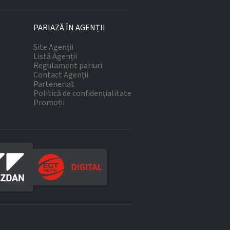
PARIAZĂ ÎN AGENȚII
Site Agenții
Listă Agenții
Regulament pariuri
Contact Agenții
Parteneriat
Politică de confidențialitate
Promoții