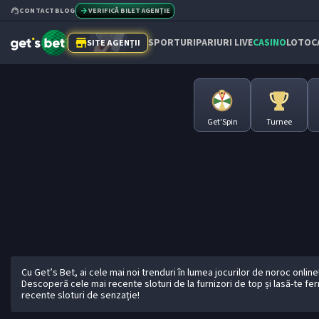
CONTACT
BLOG
VERIFICĂ BILET AGENȚIE
SPORTURI
PARIURI LIVE
CASINO
LOTO
C
SITE AGENȚII
Get'Spin
Turnee
Cu Get’s Bet, ai cele mai noi trenduri în lumea jocurilor de noroc onlin
Descoperă cele mai recente sloturi de la furnizori de top și lasă-te f
recente sloturi de senzație!