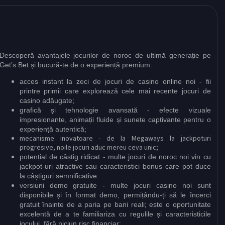
Descoperă avantajele jocurilor de noroc de ultimă generație pe
Get’s Bet și bucură-te de o experiență premium:
acces instant la zeci de jocuri de casino online noi - fii
printre primii care explorează cele mai recente jocuri de
casino adăugate;
grafică și tehnologie avansată - efecte vizuale
impresionante, animații fluide și sunete captivante pentru o
experiență autentică;
mecanisme inovatoare - de la Megaways la jackpoturi
progresive, noile jocuri aduc mereu ceva unic;
potențial de câștig ridicat - multe jocuri de noroc noi vin cu
jackpot-uri atractive sau caracteristici bonus care pot duce
la câștiguri semnificative.
versiuni demo gratuite - multe jocuri casino noi sunt
disponibile și în format demo, permițându-ți să le încerci
gratuit înainte de a paria pe bani reali; este o oportunitate
excelentă de a te familiariza cu regulile și caracteristicile
jocului, fără niciun risc financiar;