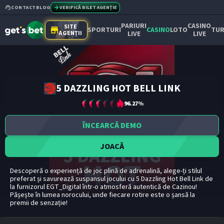
CONTACT
BLOG
VERIFICĂ BILET AGENȚIE
PARIURI
CASINO
SITE
SPORTURI
CASINO
LOTO
TUR
AGENȚII
LIVE
LIVE
5 DAZZLING HOT BELL LINK
96.27
%
ÎNCEARCĂ DEMO
JOACĂ
Descoperă o experiență de joc plină de adrenalină, alege-ți stilul
preferat și savurează suspansul jocului cu 5 Dazzling Hot Bell Link de
la furnizorul EGT_Digital într-o atmosferă autentică de Cazinou!
Pășește în lumea norocului, unde fiecare rotire este o șansă la
premii de senzație!