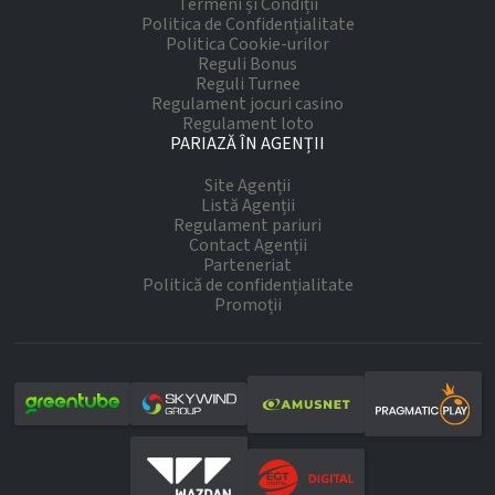
Termeni și Condiții
Politica de Confidențialitate
Politica Cookie-urilor
Reguli Bonus
Reguli Turnee
Regulament jocuri casino
Regulament loto
PARIAZĂ ÎN AGENȚII
Site Agenții
Listă Agenții
Regulament pariuri
Contact Agenții
Parteneriat
Politică de confidențialitate
Promoții