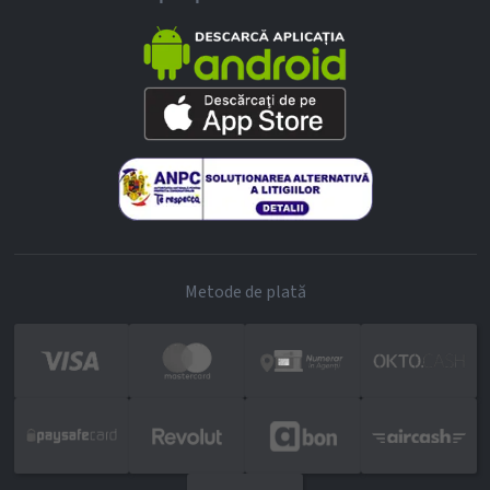
Metode de plată