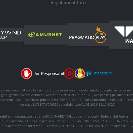
Regulament loto
 Este responsabilitatea fiecărui jucător să acționeze în conformitate cu reglementările în v
u grijă. getsbet.ro este deținut și operat de Get's Bet Online LTD, Wesgha Reggie Miller Stre
al pentru Jocuri de Noroc prin decizia 2653/22.12.2017 cod de identificare fiscală pe teri
licenta: L1173107W000815 cu valabilitate 01.01.2018-31.12.2027
agenții) sunt organizate de către SC CEMARBET SRL, cu sediul social în Bulevardul Pipera nr.
nia, înregistrată la Oficiul Registrului Comerțului sub nr. J2020005088234, CUI: 34959276 
urilor de noroc prin intermediul licenței ONJN nr. L1253796F000495 cu valabilitate 01.01.