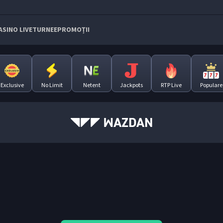
ASINO LIVE
TURNEE
PROMOȚII
Exclusive
No Limit
Netent
Jackpots
RTP Live
Populare