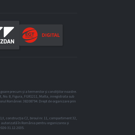
igoare precum și a termenilor și condițiilor noastre.
et, No. 8, Figura, FGR1211, Malta, inregistrata sub
torul României: 38208794. Drept de organizare prin
 1/l, construcția C2, biroul nr. 11, compartiment 32,
și autorizată în România pentru organizarea și
2026-31.12.2035.