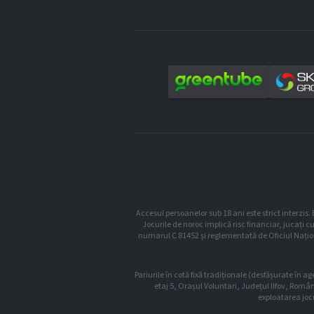
Accesul persoanelor sub 18 ani este strict interzis.
Jocurile de noroc implică risc financiar, jucați c
numarul C 81452 și reglementată de Oficiul Națion
Pariurile în cotă fixă tradiționale (desfășurate în 
etaj 5, Orașul Voluntari, Județul Ilfov, Româ
exploatarea joc