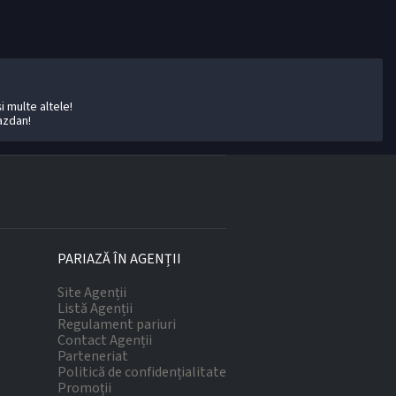
i multe altele!
azdan!
PARIAZĂ ÎN AGENȚII
Site Agenții
Listă Agenții
Regulament pariuri
Contact Agenții
Parteneriat
Politică de confidențialitate
Promoții