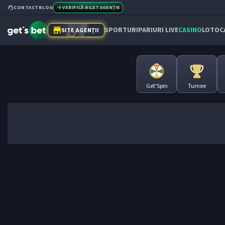
CONTACT
BLOG
VERIFICĂ BILET AGENȚIE
SPORTURI
PARIURI LIVE
CASINO
LOTO
C
SITE AGENȚII
Get'Spin
Turnee