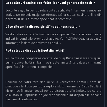
La ce sloturi casino pot folosi bonusul generat de rotiri?
Jocurile eligibile pentru rulaj sunt specificate în termenii campaniei
active. De obicei, rulajul se efectuează la sloturi casino online din
portofoliul unui
furnizor
specificat în promoție.
Câte zile am la dispoziție să îndeplinesc rulajul?
Valabilitatea variază în funcție de campanie. Termenul exact este
indicat în condițiile promoției active. Verifică întotdeauna această
informație înainte de activarea codului.
Pot retrage direct câștigul din rotiri?
Nu înainte de îndeplinirea cerinței de rulaj. După finalizarea rulajului,
suma convertibilă în bani reali este limitată la valoarea maximă
specificată în termenii campaniei.
Bonusul de rotiri fără depunere la verificarea contului este un
punct de start bun pentru a explora
sloturi online
pe Get's Bet fără
niciun risc financiar. Joacă pentru distracție și în limitele pe care ți
le-ai stabilit - opțiunile de joc responsabil sunt disponibile oricând
din meniul contului tău.