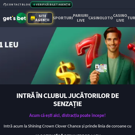
CONTACT
BLOG
VERIFICĂ BILET AGENȚIE
PARIURI
CASINO
SITE
SPORTURI
CASINO
LOTO
TUR
AGENȚII
LIVE
LIVE
INTRĂ ÎN CLUBUL JUCĂTORILOR DE
SENZAȚIE
Acum că ești aici, distracția poate începe!
Intră acum la Shining Crown Clover Chance și prinde linia de coroane cu