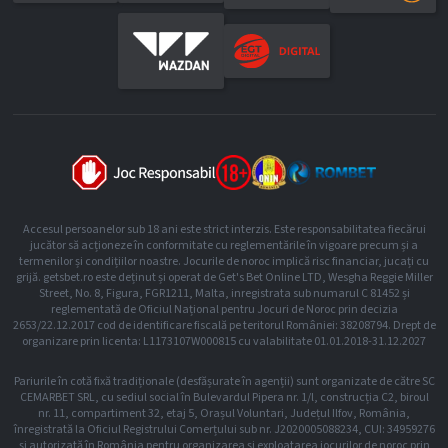
Accesul persoanelor sub 18 ani este strict interzis. Este responsabilitatea fiecărui
jucător să acționeze în conformitate cu reglementările în vigoare precum și a
termenilor și condițiilor noastre. Jocurile de noroc implică risc financiar, jucați cu
grijă. getsbet.ro este deținut și operat de Get's Bet Online LTD, Wesgha Reggie Miller
Street, No. 8, Figura, FGR1211, Malta, inregistrata sub numarul C 81452 și
reglementată de Oficiul Național pentru Jocuri de Noroc prin decizia
2653/22.12.2017 cod de identificare fiscală pe teritorul României: 38208794. Drept de
organizare prin licenta: L1173107W000815 cu valabilitate 01.01.2018-31.12.2027
Pariurile în cotă fixă tradiționale (desfășurate în agenții) sunt organizate de către SC
CEMARBET SRL, cu sediul social în Bulevardul Pipera nr. 1/l, construcția C2, biroul
nr. 11, compartiment 32, etaj 5, Orașul Voluntari, Județul Ilfov, România,
înregistrată la Oficiul Registrului Comerțului sub nr. J2020005088234, CUI: 34959276
și autorizată în România pentru organizarea și exploatarea jocurilor de noroc prin