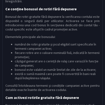
înregistrării.
Ce conține bonusul de rotiri fără depunere
Bonusul de rotiri gratuite fără depunere la verificarea contului este
disponibil o singură dată per utilizator. Activarea se face prin
introducerea unui cod bonus în secțiunea dedicată din contul tău -
codul specific este afișat în cadrul promoției active.
Elementele principale ale bonusului:
numărul de rotiri gratuite și jocul eligibil sunt specificate în
termenii campaniei active;
fiecare rotire are o valoare nominală fixă, indicată în termenii
promoției;
câștigul generat are o cerință de rulaj care variază în funcție
de campanie;
bonusul este valabil un număr limitat de zile de la activare;
există o sumă maximă care poate fi convertită în bani reali
după îndeplinirea rulajului.
Consultă întotdeauna
termenii și condițiile
campaniei active pentru
detaliile exacte înainte de activarea codului.
Cum activezi rotirile gratuite fără depunere