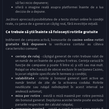
să faci nicio depunere;
oferă o imagine reală asupra platformei înainte de a lua
decizia de a depune.
Jucătorii apreciază posibilitatea de a testa sloturi online în condiții
reale, cu șansa de a genera un câștig real, fără investiție inițială.
Ce trebuie să știi înainte să folosești rotirile gratuite
Indiferent de campania activă, bonusurile de
casino online rotiri
gratuite fără depunere
la verificarea contului au câteva
caracteristici comune:
cerința de rulaj
- câștigul generat de rotiri trebuie rulat de
un număr de ori înainte de a putea fi retras. Cerința variază în
funcție de campanie și poate fi între x1 și x35 sau mai mult.
Rulajul se efectuează de obicei exclusiv în secțiunea Cazino,
la jocuri eligibile specificate în termeni și condiții;
valabilitate
- rotirile și bonusul generat sunt active un
număr limitat de zile de la activarea codului. Rotirile
neutilizate sau rulajul neîndeplinit în acest interval se
anulează automat;
miza per rotire
- există o miză maximă per rotire permisă
din bonusul generat. Depășirea acestei limite poate exclude
pariurile respective din calculul rulajului;