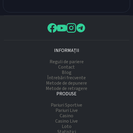
INFORMAȚII
Reguli de pariere
Contact
Blog
Întrebări frecvente
Metode de depunere
Metode de retragere
PRODUSE
Pariuri Sportive
Pariuri Live
Casino
Casino Live
Loto
Statistici