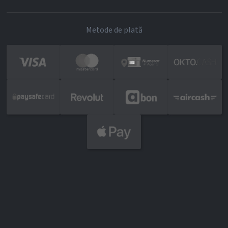
Metode de plată