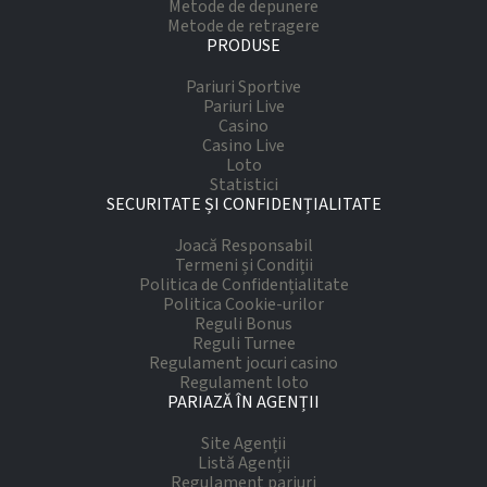
Metode de depunere
Metode de retragere
PRODUSE
Pariuri Sportive
Pariuri Live
Casino
Casino Live
Loto
Statistici
SECURITATE ȘI CONFIDENȚIALITATE
Joacă Responsabil
Termeni și Condiții
Politica de Confidențialitate
Politica Cookie-urilor
Reguli Bonus
Reguli Turnee
Regulament jocuri casino
Regulament loto
PARIAZĂ ÎN AGENȚII
Site Agenții
Listă Agenții
Regulament pariuri