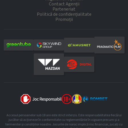
Contact Agenții
Parteneriat
Politică de confidențialitate
Promoții
Accesul persoanelor sub 18 ani este strict interzis. Este responsabilitatea fiecărui
jucător să acționeze în conformitate cu reglementările în vigoare precum și a
termenilor și condițiilor noastre. Jocurile de noroc implică risc financiar, jucați cu