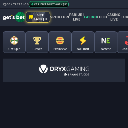
CONTACT
BLOG
VERIFICĂ BILET AGENȚIE
PARIURI
CASINO
SITE
SPORTURI
CASINO
LOTO
TUR
AGENȚII
LIVE
LIVE
Get'Spin
Turnee
Exclusive
No Limit
Netent
Jac