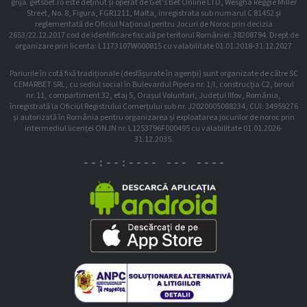
grijă. getsbet.ro este deținut și operat de Get's Bet Online LTD, Wesgha Reggie Miller
Street, No. 8, Figura, FGR1211, Malta, inregistrata sub numarul C 81452 și
reglementată de Oficiul Național pentru Jocuri de Noroc prin decizia
2653/22.12.2017 cod de identificare fiscală pe teritorul României: 38208794. Drept de
organizare prin licenta: L1173107W000815 cu valabilitate 01.01.2018-31.12.2027
Pariurile în cotă fixă tradiționale (desfășurate în agenții) sunt organizate de către SC
CEMARBET SRL, cu sediul social în Bulevardul Pipera nr. 1/l, construcția C2, biroul
nr. 11, compartiment 32, etaj 5, Orașul Voluntari, Județul Ilfov, România,
înregistrată la Oficiul Registrului Comerțului sub nr. J2020005088234, CUI: 34959276
și autorizată în România pentru organizarea și exploatarea jocurilor de noroc prin
intermediul licenței ONJN nr. L1253796F000495 cu valabilitate 01.01.2026-
31.12.2035.
--:--:--
-- --- ----