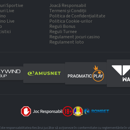
iuri Sportive
Joacă Responsabil
uri Live
Termeni și Condiții
ino
Politica de Confidențialitate
ino Live
Politica Cookie-urilor
o
Reguli Bonus
istici
Reguli Turnee
Regulament jocuri casino
Regulament loto
 Este responsabilitatea fiecărui jucător să acționeze în conformitate cu reglementările în v