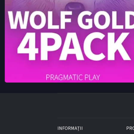
INFORMAȚII
PR