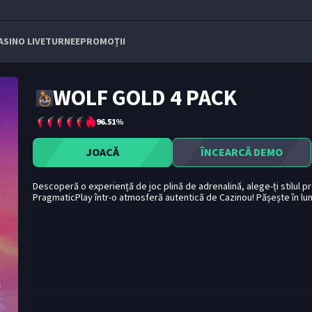
ASINO LIVE
TURNEE
PROMOȚII
WOLF GOLD 4 PACK
96.51
%
JOACĂ
ÎNCEARCĂ DEMO
Descoperă o experiență de joc plină de adrenalină, alege-ți stilul pr
PragmaticPlay într-o atmosferă autentică de Cazinou! Pășește în lum