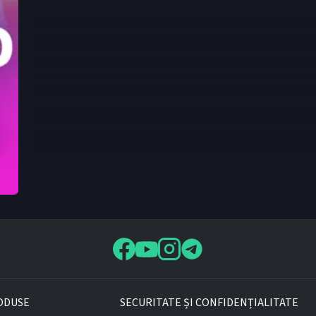
ODUSE
SECURITATE ȘI CONFIDENȚIALITATE