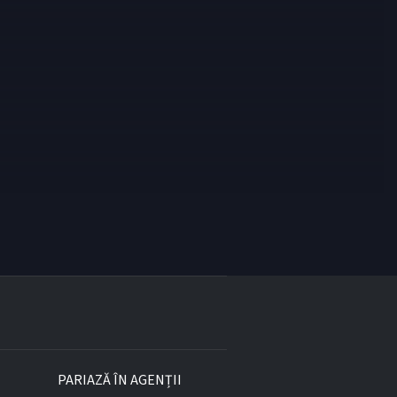
PARIAZĂ ÎN AGENȚII