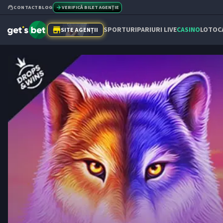
CONTACT
BLOG
VERIFICĂ BILET AGENȚIE
SPORTURI
PARIURI LIVE
CASINO
LOTO
C
SITE AGENȚII