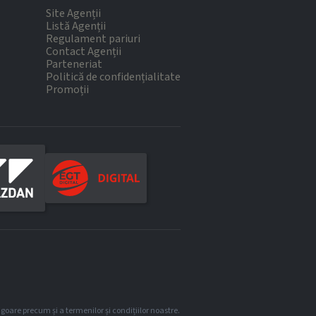
Site Agenții
Listă Agenții
Regulament pariuri
Contact Agenții
Parteneriat
Politică de confidențialitate
Promoții
igoare precum și a termenilor și condițiilor noastre.