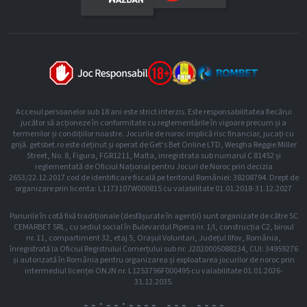
Accesul persoanelor sub 18 ani este strict interzis. Este responsabilitatea fiecărui
jucător să acționeze în conformitate cu reglementările în vigoare precum și a
termenilor și condițiilor noastre. Jocurile de noroc implică risc financiar, jucați cu
grijă. getsbet.ro este deținut și operat de Get's Bet Online LTD, Wesgha Reggie Miller
Street, No. 8, Figura, FGR1211, Malta, inregistrata sub numarul C 81452 și
reglementată de Oficiul Național pentru Jocuri de Noroc prin decizia
2653/22.12.2017 cod de identificare fiscală pe teritorul României: 38208794. Drept de
organizare prin licenta: L1173107W000815 cu valabilitate 01.01.2018-31.12.2027
Pariurile în cotă fixă tradiționale (desfășurate în agenții) sunt organizate de către SC
CEMARBET SRL, cu sediul social în Bulevardul Pipera nr. 1/l, construcția C2, biroul
nr. 11, compartiment 32, etaj 5, Orașul Voluntari, Județul Ilfov, România,
înregistrată la Oficiul Registrului Comerțului sub nr. J2020005088234, CUI: 34959276
și autorizată în România pentru organizarea și exploatarea jocurilor de noroc prin
intermediul licenței ONJN nr. L1253796F000495 cu valabilitate 01.01.2026-
31.12.2035.
--:--:--
-- --- ----