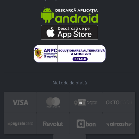
Metode de plată