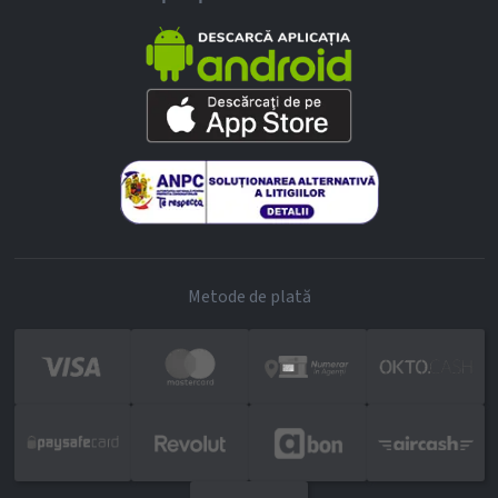
Metode de plată