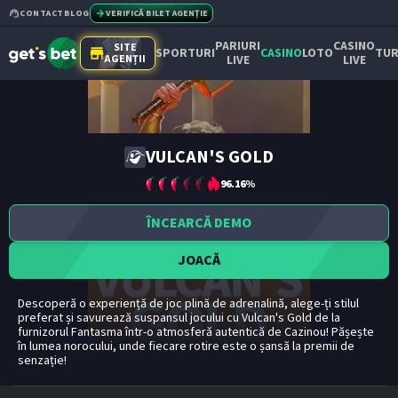
CONTACT
BLOG
VERIFICĂ BILET AGENȚIE
PARIURI
CASINO
SITE
SPORTURI
CASINO
LOTO
TUR
AGENȚII
LIVE
LIVE
VULCAN'S GOLD
96.16
%
ÎNCEARCĂ DEMO
JOACĂ
Descoperă o experiență de joc plină de adrenalină, alege-ți stilul
preferat și savurează suspansul jocului cu Vulcan's Gold de la
furnizorul Fantasma într-o atmosferă autentică de Cazinou! Pășește
în lumea norocului, unde fiecare rotire este o șansă la premii de
senzație!