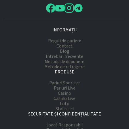
INFORMAȚII
Reguli de pariere
Contact
Blog
Întrebări frecvente
Metode de depunere
Metode de retragere
PRODUSE
Pariuri Sportive
Pariuri Live
Casino
Casino Live
Loto
Statistici
SECURITATE ȘI CONFIDENȚIALITATE
Joacă Responsabil