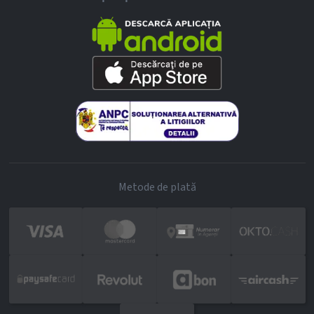
Metode de plată