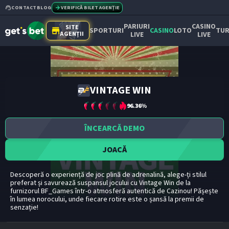
CONTACT
BLOG
VERIFICĂ BILET AGENȚIE
PARIURI
CASINO
SITE
SPORTURI
CASINO
LOTO
TUR
AGENȚII
LIVE
LIVE
VINTAGE WIN
96.36
%
ÎNCEARCĂ DEMO
JOACĂ
Descoperă o experiență de joc plină de adrenalină, alege-ți stilul
preferat și savurează suspansul jocului cu Vintage Win de la
furnizorul BF_Games într-o atmosferă autentică de Cazinou! Pășește
în lumea norocului, unde fiecare rotire este o șansă la premii de
senzație!