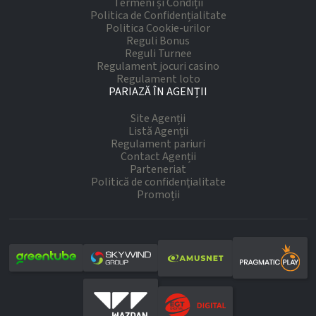
Termeni și Condiții
Politica de Confidențialitate
Politica Cookie-urilor
Reguli Bonus
Reguli Turnee
Regulament jocuri casino
Regulament loto
PARIAZĂ ÎN AGENȚII
Site Agenții
Listă Agenții
Regulament pariuri
Contact Agenții
Parteneriat
Politică de confidențialitate
Promoții