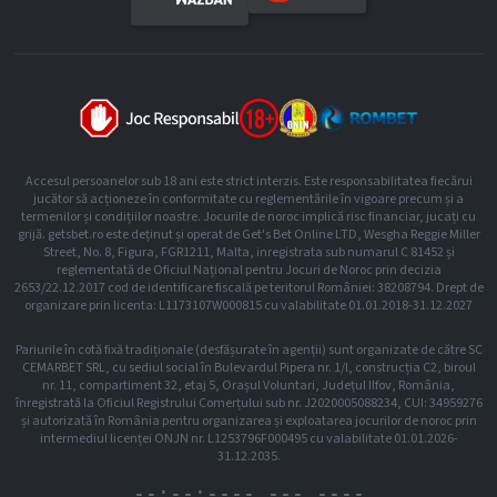
Accesul persoanelor sub 18 ani este strict interzis. Este responsabilitatea fiecărui
jucător să acționeze în conformitate cu reglementările în vigoare precum și a
termenilor și condițiilor noastre. Jocurile de noroc implică risc financiar, jucați cu
grijă. getsbet.ro este deținut și operat de Get's Bet Online LTD, Wesgha Reggie Miller
Street, No. 8, Figura, FGR1211, Malta, inregistrata sub numarul C 81452 și
reglementată de Oficiul Național pentru Jocuri de Noroc prin decizia
2653/22.12.2017 cod de identificare fiscală pe teritorul României: 38208794. Drept de
organizare prin licenta: L1173107W000815 cu valabilitate 01.01.2018-31.12.2027
Pariurile în cotă fixă tradiționale (desfășurate în agenții) sunt organizate de către SC
CEMARBET SRL, cu sediul social în Bulevardul Pipera nr. 1/l, construcția C2, biroul
nr. 11, compartiment 32, etaj 5, Orașul Voluntari, Județul Ilfov, România,
înregistrată la Oficiul Registrului Comerțului sub nr. J2020005088234, CUI: 34959276
și autorizată în România pentru organizarea și exploatarea jocurilor de noroc prin
intermediul licenței ONJN nr. L1253796F000495 cu valabilitate 01.01.2026-
31.12.2035.
--:--:--
-- --- ----