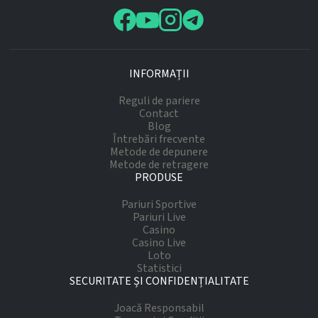
INFORMAȚII
Reguli de pariere
Contact
Blog
Întrebări frecvente
Metode de depunere
Metode de retragere
PRODUSE
Pariuri Sportive
Pariuri Live
Casino
Casino Live
Loto
Statistici
SECURITATE ȘI CONFIDENȚIALITATE
Joacă Responsabil