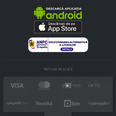
Metode de plată