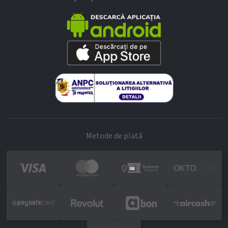
Metode de plată