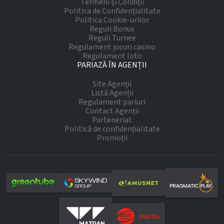
Termeni și Condiții
Politica de Confidențialitate
Politica Cookie-urilor
Reguli Bonus
Reguli Turnee
Regulament jocuri casino
Regulament loto
PARIAZĂ ÎN AGENȚII
Site Agenții
Listă Agenții
Regulament pariuri
Contact Agenții
Parteneriat
Politică de confidențialitate
Promoții