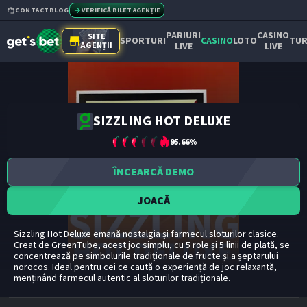
CONTACT
BLOG
VERIFICĂ BILET AGENȚIE
PARIURI
CASINO
SITE
SPORTURI
CASINO
LOTO
TUR
AGENȚII
LIVE
LIVE
SIZZLING HOT DELUXE
95.66
%
ÎNCEARCĂ DEMO
JOACĂ
Sizzling Hot Deluxe emană nostalgia și farmecul sloturilor clasice.
Creat de GreenTube, acest joc simplu, cu 5 role și 5 linii de plată, se
concentrează pe simbolurile tradiționale de fructe și a șeptarului
norocos. Ideal pentru cei ce caută o experiență de joc relaxantă,
menținând farmecul autentic al sloturilor tradiționale.