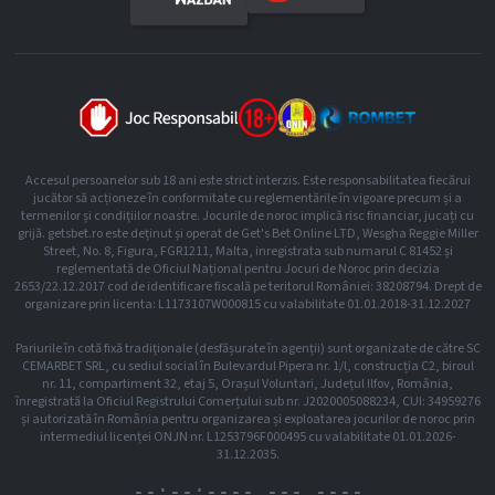
Accesul persoanelor sub 18 ani este strict interzis. Este responsabilitatea fiecărui
jucător să acționeze în conformitate cu reglementările în vigoare precum și a
termenilor și condițiilor noastre. Jocurile de noroc implică risc financiar, jucați cu
grijă. getsbet.ro este deținut și operat de Get's Bet Online LTD, Wesgha Reggie Miller
Street, No. 8, Figura, FGR1211, Malta, inregistrata sub numarul C 81452 și
reglementată de Oficiul Național pentru Jocuri de Noroc prin decizia
2653/22.12.2017 cod de identificare fiscală pe teritorul României: 38208794. Drept de
organizare prin licenta: L1173107W000815 cu valabilitate 01.01.2018-31.12.2027
Pariurile în cotă fixă tradiționale (desfășurate în agenții) sunt organizate de către SC
CEMARBET SRL, cu sediul social în Bulevardul Pipera nr. 1/l, construcția C2, biroul
nr. 11, compartiment 32, etaj 5, Orașul Voluntari, Județul Ilfov, România,
înregistrată la Oficiul Registrului Comerțului sub nr. J2020005088234, CUI: 34959276
și autorizată în România pentru organizarea și exploatarea jocurilor de noroc prin
intermediul licenței ONJN nr. L1253796F000495 cu valabilitate 01.01.2026-
31.12.2035.
--:--:--
-- --- ----