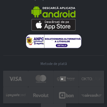
Metode de plată