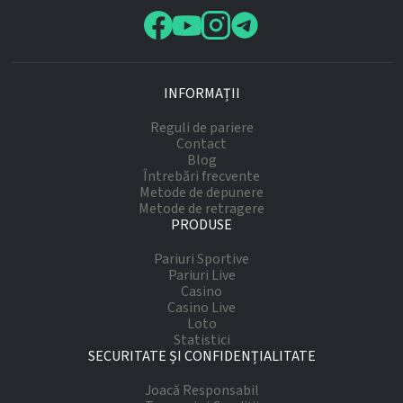
INFORMAȚII
Reguli de pariere
Contact
Blog
Întrebări frecvente
Metode de depunere
Metode de retragere
PRODUSE
Pariuri Sportive
Pariuri Live
Casino
Casino Live
Loto
Statistici
SECURITATE ȘI CONFIDENȚIALITATE
Joacă Responsabil