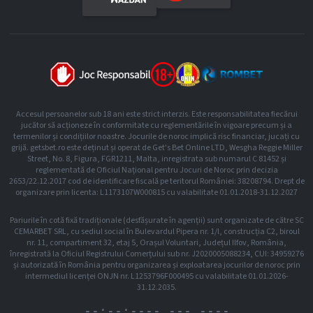
Accesul persoanelor sub 18 ani este strict interzis. Este responsabilitatea fiecărui
jucător să acționeze în conformitate cu reglementările în vigoare precum și a
termenilor și condițiilor noastre. Jocurile de noroc implică risc financiar, jucați cu
grijă. getsbet.ro este deținut și operat de Get's Bet Online LTD, Wesgha Reggie Miller
Street, No. 8, Figura, FGR1211, Malta, inregistrata sub numarul C 81452 și
reglementată de Oficiul Național pentru Jocuri de Noroc prin decizia
2653/22.12.2017 cod de identificare fiscală pe teritorul României: 38208794. Drept de
organizare prin licenta: L1173107W000815 cu valabilitate 01.01.2018-31.12.2027
Pariurile în cotă fixă tradiționale (desfășurate în agenții) sunt organizate de către SC
CEMARBET SRL, cu sediul social în Bulevardul Pipera nr. 1/l, construcția C2, biroul
nr. 11, compartiment 32, etaj 5, Orașul Voluntari, Județul Ilfov, România,
înregistrată la Oficiul Registrului Comerțului sub nr. J2020005088234, CUI: 34959276
și autorizată în România pentru organizarea și exploatarea jocurilor de noroc prin
intermediul licenței ONJN nr. L1253796F000495 cu valabilitate 01.01.2026-
31.12.2035.
--:--:--
-- --- ----