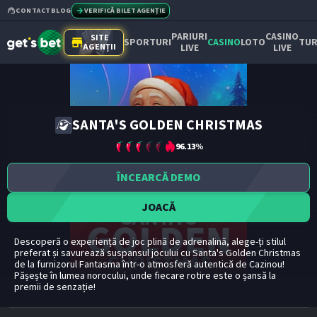
CONTACT
BLOG
VERIFICĂ BILET AGENȚIE
PARIURI
CASINO
SITE
SPORTURI
CASINO
LOTO
TUR
AGENȚII
LIVE
LIVE
SANTA'S GOLDEN CHRISTMAS
96.13
%
ÎNCEARCĂ DEMO
JOACĂ
Descoperă o experiență de joc plină de adrenalină, alege-ți stilul
preferat și savurează suspansul jocului cu Santa's Golden Christmas
de la furnizorul Fantasma într-o atmosferă autentică de Cazinou!
Pășește în lumea norocului, unde fiecare rotire este o șansă la
premii de senzație!