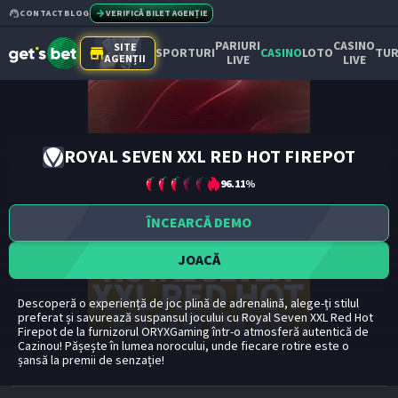
CONTACT
BLOG
VERIFICĂ BILET AGENȚIE
PARIURI
CASINO
SITE
SPORTURI
CASINO
LOTO
TUR
AGENȚII
LIVE
LIVE
ROYAL SEVEN XXL RED HOT FIREPOT
96.11
%
ÎNCEARCĂ DEMO
JOACĂ
Descoperă o experiență de joc plină de adrenalină, alege-ți stilul
preferat și savurează suspansul jocului cu Royal Seven XXL Red Hot
Firepot de la furnizorul ORYXGaming într-o atmosferă autentică de
Cazinou! Pășește în lumea norocului, unde fiecare rotire este o
șansă la premii de senzație!