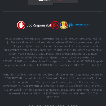
Accesul persoanelor sub 18 ani este strict interzis. Este responsabilitatea fiecărui
jucător să acționeze în conformitate cu reglementările în vigoare precum și a
termenilor și condițiilor noastre. Jocurile de noroc implică risc financiar, jucați cu
grijă. getsbet.ro este deținut și operat de Get's Bet Online LTD, Wesgha Reggie Miller
Street, No. 8, Figura, FGR1211, Malta, inregistrata sub numarul C 81452 și
reglementată de Oficiul Național pentru Jocuri de Noroc prin decizia
2653/22.12.2017 cod de identificare fiscală pe teritorul României: 38208794. Drept de
organizare prin licenta: L1173107W000815 cu valabilitate 01.01.2018-31.12.2027
Pariurile în cotă fixă tradiționale (desfășurate în agenții) sunt organizate de către SC
CEMARBET SRL, cu sediul social în Bulevardul Pipera nr. 1/l, construcția C2, biroul
nr. 11, compartiment 32, etaj 5, Orașul Voluntari, Județul Ilfov, România,
înregistrată la Oficiul Registrului Comerțului sub nr. J2020005088234, CUI: 34959276
și autorizată în România pentru organizarea și exploatarea jocurilor de noroc prin
intermediul licenței ONJN nr. L1253796F000495 cu valabilitate 01.01.2026-
31.12.2035.
--:--:--
-- --- ----