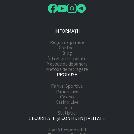
INFORMAȚII
Reguli de pariere
Contact
Blog
Întrebări frecvente
Metode de depunere
Metode de retragere
PRODUSE
Pariuri Sportive
Pariuri Live
Casino
Casino Live
Loto
Statistici
SECURITATE ȘI CONFIDENȚIALITATE
Joacă Responsabil