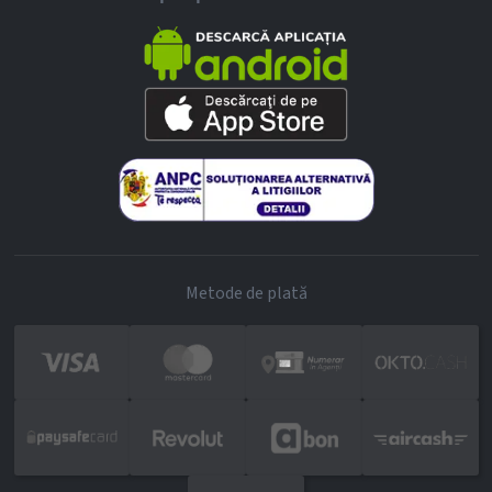
Metode de plată