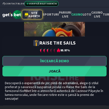
CONTACT
BLOG
VERIFICĂ BILET AGENȚIE
PARIURI
CASINO
SITE
SPORTURI
CASINO
LOTO
TUR
AGENȚII
LIVE
LIVE
RAISE THE SAILS
95.97
%
ÎNCEARCĂ DEMO
JOACĂ
Descoperă o experiență de joc plină de adrenalină, alege-ți stilul
preferat și savurează suspansul jocului cu Raise the Sails de la
furnizorul ISoftBet într-o atmosferă autentică de Cazinou! Pășește în
lumea norocului, unde fiecare rotire este o șansă la premii de
senzație!