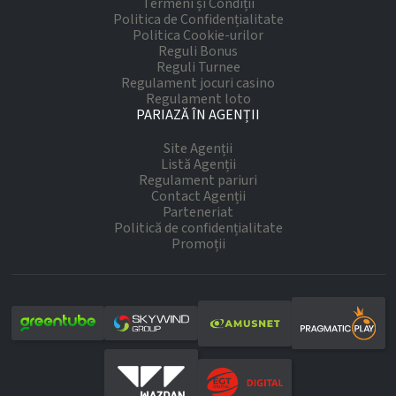
Termeni și Condiții
Politica de Confidențialitate
Politica Cookie-urilor
Reguli Bonus
Reguli Turnee
Regulament jocuri casino
Regulament loto
PARIAZĂ ÎN AGENȚII
Site Agenții
Listă Agenții
Regulament pariuri
Contact Agenții
Parteneriat
Politică de confidențialitate
Promoții