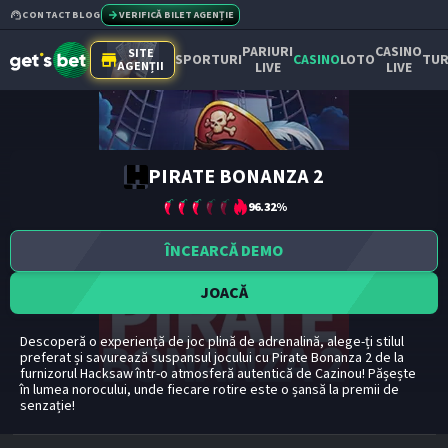
CONTACT
BLOG
VERIFICĂ BILET AGENȚIE
PARIURI
CASINO
SITE
SPORTURI
CASINO
LOTO
TUR
AGENȚII
LIVE
LIVE
PIRATE BONANZA 2
96.32
%
ÎNCEARCĂ DEMO
JOACĂ
Descoperă o experiență de joc plină de adrenalină, alege-ți stilul
preferat și savurează suspansul jocului cu Pirate Bonanza 2 de la
furnizorul Hacksaw într-o atmosferă autentică de Cazinou! Pășește
în lumea norocului, unde fiecare rotire este o șansă la premii de
senzație!