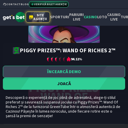
CONTACT
BLOG
VERIFICĂ BILET AGENȚIE
PARIURI
CASINO
SITE
SPORTURI
CASINO
LOTO
TUR
AGENȚII
LIVE
LIVE
PIGGY PRIZES™: WAND OF RICHES 2™
94.12
%
ÎNCEARCĂ DEMO
JOACĂ
Descoperă o experiență de joc plină de adrenalină, alege-ți stilul
preferat și savurează suspansul jocului cu Piggy Prizes™: Wand Of
Riches 2™ de la furnizorul GreenTube într-o atmosferă autentică de
Cazinou! Pășește în lumea norocului, unde fiecare rotire este o
șansă la premii de senzație!