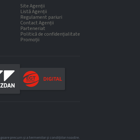
Site Agenții
Listă Agenții
Regulament pariuri
Contact Agenții
Parteneriat
Politică de confidențialitate
Promoții
igoare precum și a termenilor și condițiilor noastre.