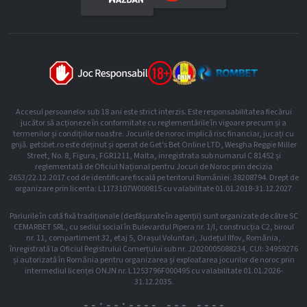
Accesul persoanelor sub 18 ani este strict interzis. Este responsabilitatea fiecărui
jucător să acționeze în conformitate cu reglementările în vigoare precum și a
termenilor și condițiilor noastre. Jocurile de noroc implică risc financiar, jucați cu
grijă. getsbet.ro este deținut și operat de Get's Bet Online LTD, Wesgha Reggie Miller
Street, No. 8, Figura, FGR1211, Malta, inregistrata sub numarul C 81452 și
reglementată de Oficiul Național pentru Jocuri de Noroc prin decizia
2653/22.12.2017 cod de identificare fiscală pe teritorul României: 38208794. Drept de
organizare prin licenta: L1173107W000815 cu valabilitate 01.01.2018-31.12.2027
Pariurile în cotă fixă tradiționale (desfășurate în agenții) sunt organizate de către SC
CEMARBET SRL, cu sediul social în Bulevardul Pipera nr. 1/l, construcția C2, biroul
nr. 11, compartiment 32, etaj 5, Orașul Voluntari, Județul Ilfov, România,
înregistrată la Oficiul Registrului Comerțului sub nr. J2020005088234, CUI: 34959276
și autorizată în România pentru organizarea și exploatarea jocurilor de noroc prin
intermediul licenței ONJN nr. L1253796F000495 cu valabilitate 01.01.2026-
31.12.2035.
--:--:--
-- --- ----