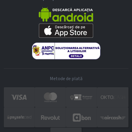
Metode de plată