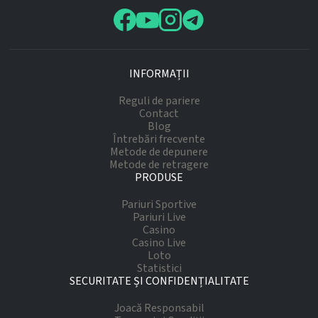
INFORMAȚII
Reguli de pariere
Contact
Blog
Întrebări frecvente
Metode de depunere
Metode de retragere
PRODUSE
Pariuri Sportive
Pariuri Live
Casino
Casino Live
Loto
Statistici
SECURITATE ȘI CONFIDENȚIALITATE
Joacă Responsabil