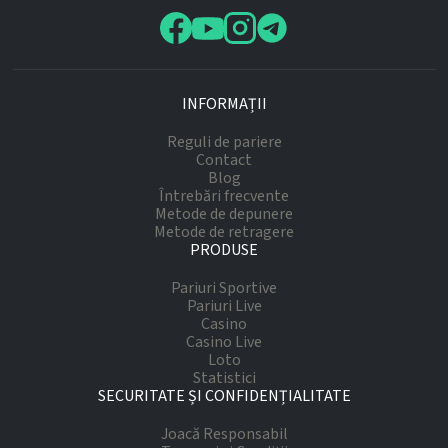
INFORMAȚII
Reguli de pariere
Contact
Blog
Întrebări frecvente
Metode de depunere
Metode de retragere
PRODUSE
Pariuri Sportive
Pariuri Live
Casino
Casino Live
Loto
Statistici
SECURITATE ȘI CONFIDENȚIALITATE
Joacă Responsabil