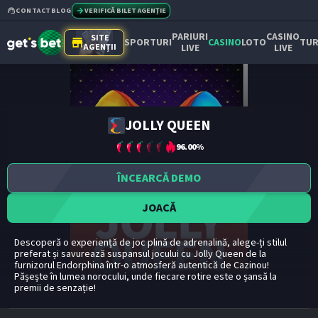
CONTACT
BLOG
VERIFICĂ BILET AGENȚIE
PARIURI
CASINO
SITE
SPORTURI
CASINO
LOTO
TUR
AGENȚII
LIVE
LIVE
JOLLY QUEEN
96.00
%
ÎNCEARCĂ DEMO
JOACĂ
Descoperă o experiență de joc plină de adrenalină, alege-ți stilul
preferat și savurează suspansul jocului cu Jolly Queen de la
furnizorul Endorphina într-o atmosferă autentică de Cazinou!
Pășește în lumea norocului, unde fiecare rotire este o șansă la
premii de senzație!