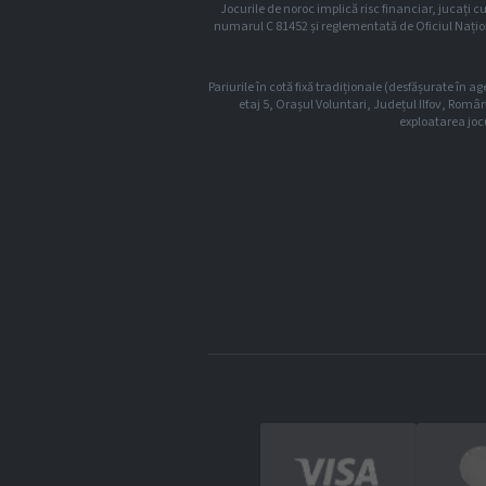
Jocurile de noroc implică risc financiar, jucați c
numarul C 81452 și reglementată de Oficiul Națion
Pariurile în cotă fixă tradiționale (desfășurate în 
etaj 5, Orașul Voluntari, Județul Ilfov, Româ
exploatarea joc