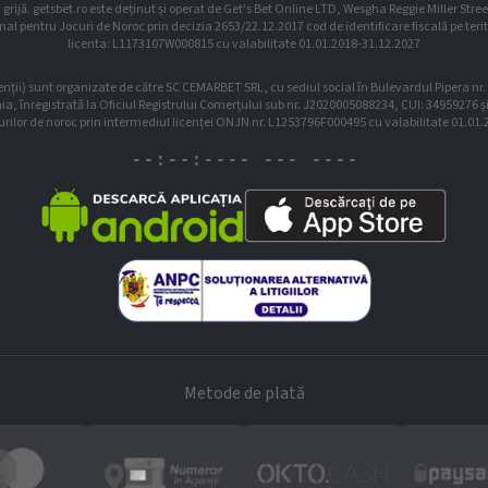
u grijă. getsbet.ro este deținut și operat de Get's Bet Online LTD, Wesgha Reggie Miller Stre
al pentru Jocuri de Noroc prin decizia 2653/22.12.2017 cod de identificare fiscală pe teri
licenta: L1173107W000815 cu valabilitate 01.01.2018-31.12.2027
agenții) sunt organizate de către SC CEMARBET SRL, cu sediul social în Bulevardul Pipera nr.
nia, înregistrată la Oficiul Registrului Comerțului sub nr. J2020005088234, CUI: 34959276 
urilor de noroc prin intermediul licenței ONJN nr. L1253796F000495 cu valabilitate 01.01.
--:--:--
-- --- ----
Metode de plată