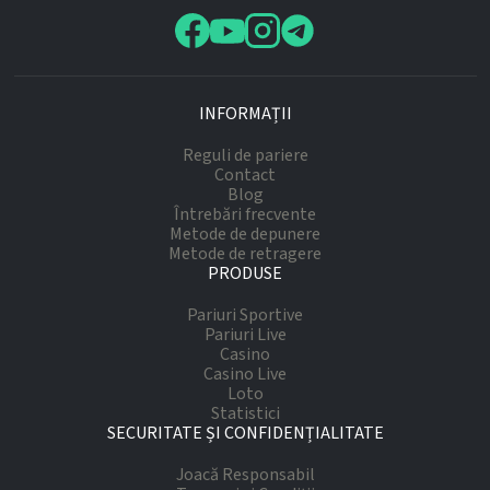
INFORMAȚII
Reguli de pariere
Contact
Blog
Întrebări frecvente
Metode de depunere
Metode de retragere
PRODUSE
Pariuri Sportive
Pariuri Live
Casino
Casino Live
Loto
Statistici
SECURITATE ȘI CONFIDENȚIALITATE
Joacă Responsabil