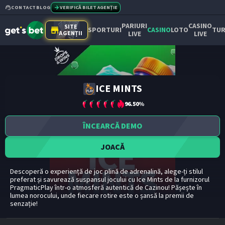
CONTACT
BLOG
VERIFICĂ BILET AGENȚIE
PARIURI
CASINO
SITE
SPORTURI
CASINO
LOTO
TUR
AGENȚII
LIVE
LIVE
ICE MINTS
96.50
%
ÎNCEARCĂ DEMO
JOACĂ
Descoperă o experiență de joc plină de adrenalină, alege-ți stilul
preferat și savurează suspansul jocului cu Ice Mints de la furnizorul
PragmaticPlay într-o atmosferă autentică de Cazinou! Pășește în
lumea norocului, unde fiecare rotire este o șansă la premii de
senzație!