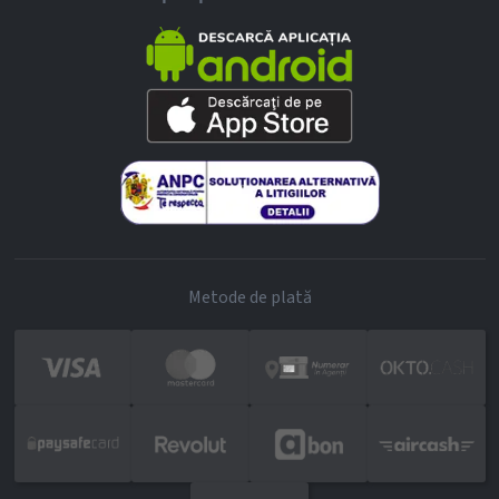
Metode de plată