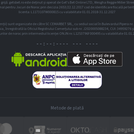
u grijă. getsbet.ro este deținut și operat de Get's Bet Online LTD, Wesgha Reggie Miller Stre
al pentru Jocuri de Noroc prin decizia 2653/22.12.2017 cod de identificare fiscală pe teri
licenta: L1173107W000815 cu valabilitate 01.01.2018-31.12.2027
agenții) sunt organizate de către SC CEMARBET SRL, cu sediul social în Bulevardul Pipera nr.
nia, înregistrată la Oficiul Registrului Comerțului sub nr. J2020005088234, CUI: 34959276 
urilor de noroc prin intermediul licenței ONJN nr. L1253796F000495 cu valabilitate 01.01.
--:--:--
-- --- ----
Metode de plată