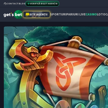
CONTACT
BLOG
VERIFICĂ BILET AGENȚIE
SPORTURI
PARIURI LIVE
CASINO
LOTO
C
SITE AGENȚII