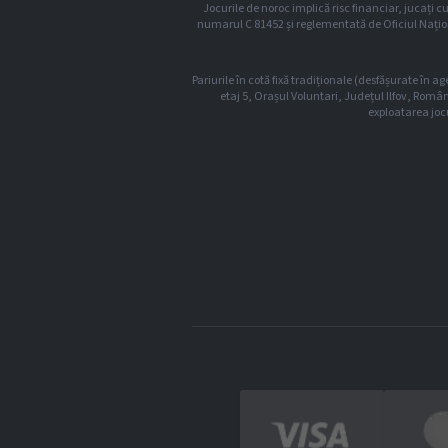
Jocurile de noroc implică risc financiar, jucați c
numarul C 81452 și reglementată de Oficiul Națion
Pariurile în cotă fixă tradiționale (desfășurate în 
etaj 5, Orașul Voluntari, Județul Ilfov, Româ
exploatarea joc