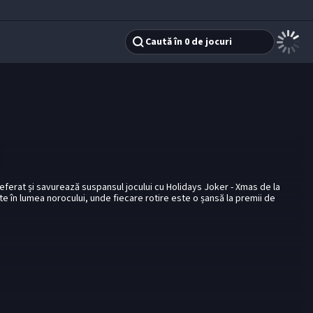
referat și savurează suspansul jocului cu Holidays Joker - Xmas de la
e în lumea norocului, unde fiecare rotire este o șansă la premii de