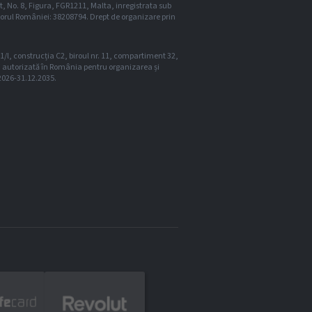
et, No. 8, Figura, FGR1211, Malta, inregistrata sub
torul României: 38208794. Drept de organizare prin
 1/l, construcția C2, biroul nr. 11, compartiment 32,
și autorizată în România pentru organizarea și
2026-31.12.2035.