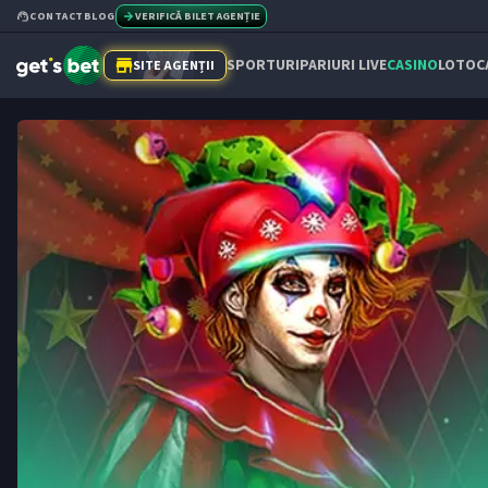
CONTACT
BLOG
VERIFICĂ BILET AGENȚIE
SPORTURI
PARIURI LIVE
CASINO
LOTO
C
SITE AGENȚII