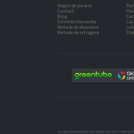
Reguli de pariere
Par
Contact
Pari
Blog
Cas
Întrebări frecvente
Cas
Metode de depunere
Lot
Metode de retragere
Stat
Accesul persoanelor sub 18 ani este strict interzis.