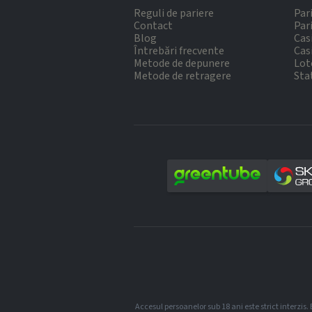
Reguli de pariere
Par
Contact
Pari
Blog
Cas
Întrebări frecvente
Cas
Metode de depunere
Lot
Metode de retragere
Stat
Accesul persoanelor sub 18 ani este strict interzis.