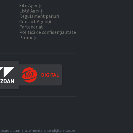
Site Agenții
Listă Agenții
Regulament pariuri
Contact Agenții
Parteneriat
Politică de confidențialitate
Promoții
igoare precum și a termenilor și condițiilor noastre.