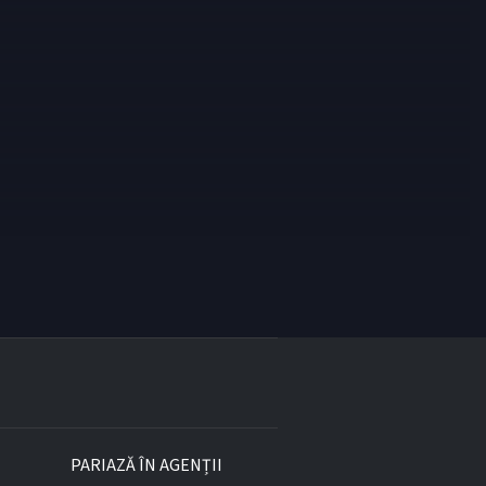
PARIAZĂ ÎN AGENȚII