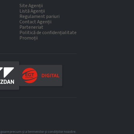
Site Agenții
Listă Agenții
Regulament pariuri
Contact Agenții
Parteneriat
Politică de confidențialitate
Promoții
igoare precum și a termenilor și condițiilor noastre.