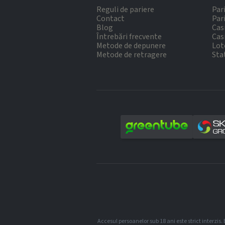
Reguli de pariere
Par
Contact
Pari
Blog
Cas
Întrebări frecvente
Cas
Metode de depunere
Lot
Metode de retragere
Stat
Accesul persoanelor sub 18 ani este strict interzis.