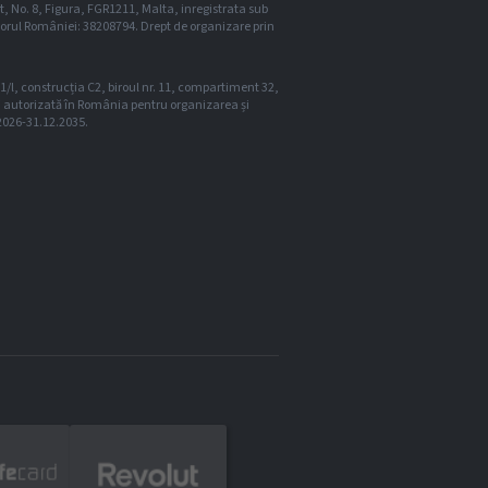
et, No. 8, Figura, FGR1211, Malta, inregistrata sub
torul României: 38208794. Drept de organizare prin
 1/l, construcția C2, biroul nr. 11, compartiment 32,
și autorizată în România pentru organizarea și
2026-31.12.2035.