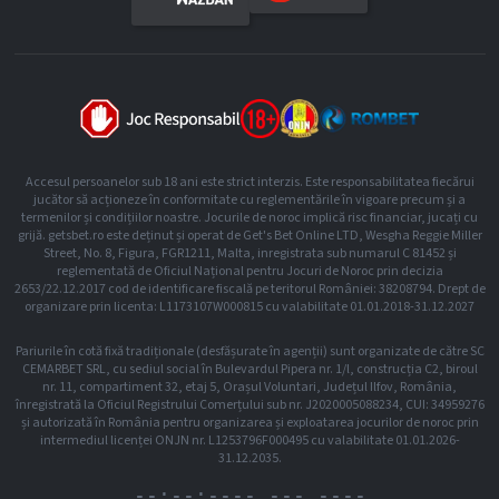
Accesul persoanelor sub 18 ani este strict interzis. Este responsabilitatea fiecărui
jucător să acționeze în conformitate cu reglementările în vigoare precum și a
termenilor și condițiilor noastre. Jocurile de noroc implică risc financiar, jucați cu
grijă. getsbet.ro este deținut și operat de Get's Bet Online LTD, Wesgha Reggie Miller
Street, No. 8, Figura, FGR1211, Malta, inregistrata sub numarul C 81452 și
reglementată de Oficiul Național pentru Jocuri de Noroc prin decizia
2653/22.12.2017 cod de identificare fiscală pe teritorul României: 38208794. Drept de
organizare prin licenta: L1173107W000815 cu valabilitate 01.01.2018-31.12.2027
Pariurile în cotă fixă tradiționale (desfășurate în agenții) sunt organizate de către SC
CEMARBET SRL, cu sediul social în Bulevardul Pipera nr. 1/l, construcția C2, biroul
nr. 11, compartiment 32, etaj 5, Orașul Voluntari, Județul Ilfov, România,
înregistrată la Oficiul Registrului Comerțului sub nr. J2020005088234, CUI: 34959276
și autorizată în România pentru organizarea și exploatarea jocurilor de noroc prin
intermediul licenței ONJN nr. L1253796F000495 cu valabilitate 01.01.2026-
31.12.2035.
--:--:--
-- --- ----