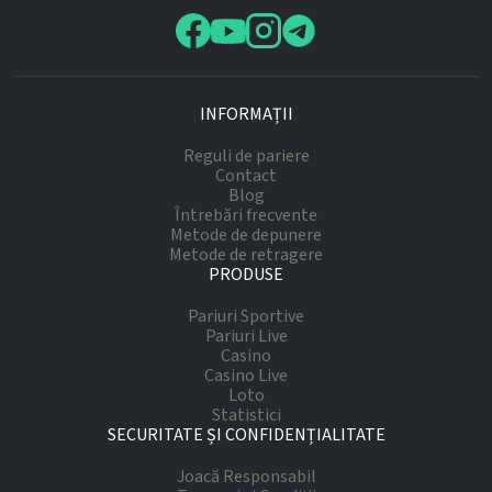
INFORMAȚII
Reguli de pariere
Contact
Blog
Întrebări frecvente
Metode de depunere
Metode de retragere
PRODUSE
Pariuri Sportive
Pariuri Live
Casino
Casino Live
Loto
Statistici
SECURITATE ȘI CONFIDENȚIALITATE
Joacă Responsabil