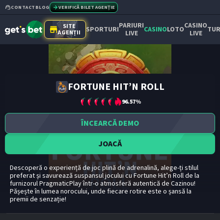
CONTACT
BLOG
VERIFICĂ BILET AGENȚIE
PARIURI
CASINO
SITE
SPORTURI
CASINO
LOTO
TUR
AGENȚII
LIVE
LIVE
FORTUNE HIT’N ROLL
96.57
%
ÎNCEARCĂ DEMO
JOACĂ
Descoperă o experiență de joc plină de adrenalină, alege-ți stilul
preferat și savurează suspansul jocului cu Fortune Hit’n Roll de la
furnizorul PragmaticPlay într-o atmosferă autentică de Cazinou!
Pășește în lumea norocului, unde fiecare rotire este o șansă la
premii de senzație!