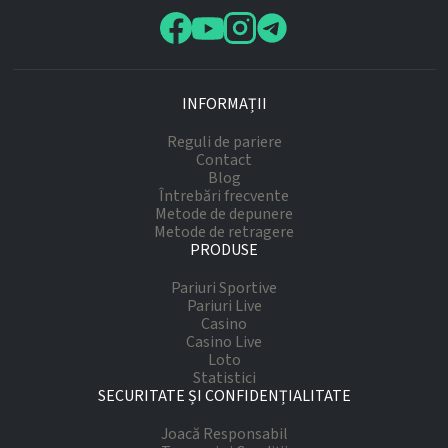
INFORMAȚII
Reguli de pariere
Contact
Blog
Întrebări frecvente
Metode de depunere
Metode de retragere
PRODUSE
Pariuri Sportive
Pariuri Live
Casino
Casino Live
Loto
Statistici
SECURITATE ȘI CONFIDENȚIALITATE
Joacă Responsabil