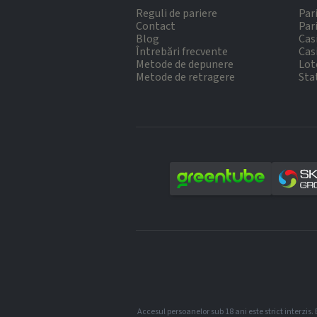
Reguli de pariere
Par
Contact
Pari
Blog
Cas
Întrebări frecvente
Cas
Metode de depunere
Lot
Metode de retragere
Stat
Accesul persoanelor sub 18 ani este strict interzis.