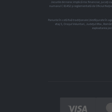
Jocurile de noroc implică risc financiar, jucați c
numarul C 81452 și reglementată de Oficiul Națion
Pariurile în cotă fixă tradiționale (desfășurate în 
etaj 5, Orașul Voluntari, Județul Ilfov, Româ
exploatarea joc