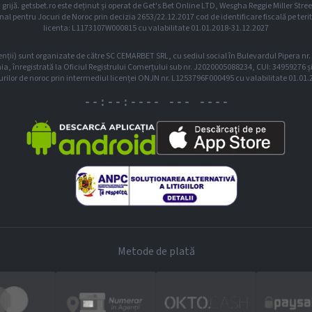
u grijă. getsbet.ro este deținut și operat de Get's Bet Online LTD, Wesgha Reggie Miller Stre
al pentru Jocuri de Noroc prin decizia 2653/22.12.2017 cod de identificare fiscală pe teri
licenta: L1173107W000815 cu valabilitate 01.01.2018-31.12.2027
agenții) sunt organizate de către SC CEMARBET SRL, cu sediul social în Bulevardul Pipera nr.
nia, înregistrată la Oficiul Registrului Comerțului sub nr. J2020005088234, CUI: 34959276 
urilor de noroc prin intermediul licenței ONJN nr. L1253796F000495 cu valabilitate 01.01.
--:--:--
-- --- ----
Metode de plată