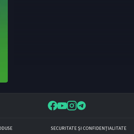
ODUSE
SECURITATE ȘI CONFIDENȚIALITATE