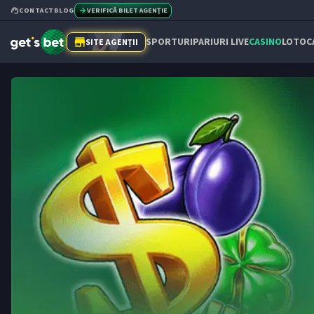
CONTACT
BLOG
VERIFICĂ BILET AGENȚIE
SPORTURI
PARIURI LIVE
CASINO
LOTO
C
SITE AGENȚII