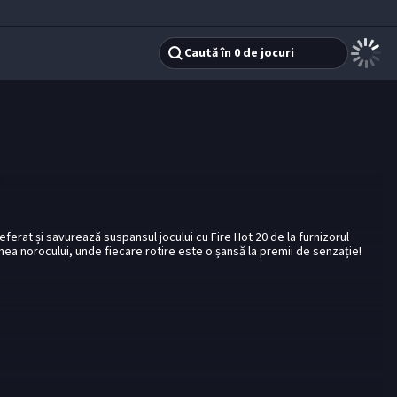
eferat și savurează suspansul jocului cu Fire Hot 20 de la furnizorul
ea norocului, unde fiecare rotire este o șansă la premii de senzație!