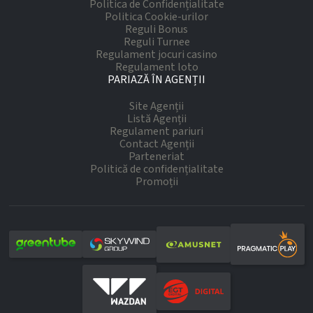
Politica de Confidențialitate
Politica Cookie-urilor
Reguli Bonus
Reguli Turnee
Regulament jocuri casino
Regulament loto
PARIAZĂ ÎN AGENȚII
Site Agenții
Listă Agenții
Regulament pariuri
Contact Agenții
Parteneriat
Politică de confidențialitate
Promoții