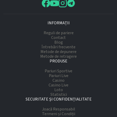
INFORMAȚII
Reguli de pariere
Contact
Blog
Întrebări frecvente
Metode de depunere
Metode de retragere
PRODUSE
Pariuri Sportive
Pariuri Live
Casino
Casino Live
Loto
Statistici
SECURITATE ȘI CONFIDENȚIALITATE
Joacă Responsabil
Termeni și Condiții