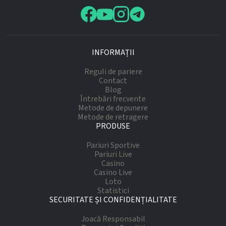
INFORMAȚII
Reguli de pariere
Contact
Blog
Întrebări frecvente
Metode de depunere
Metode de retragere
PRODUSE
Pariuri Sportive
Pariuri Live
Casino
Casino Live
Loto
Statistici
SECURITATE ȘI CONFIDENȚIALITATE
Joacă Responsabil