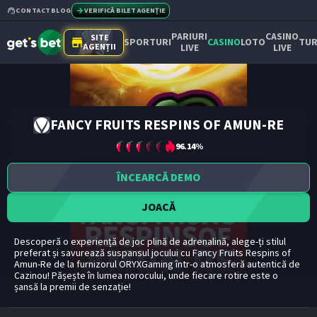
CONTACT
BLOG
VERIFICĂ BILET AGENȚIE
PARIURI
CASINO
SITE
SPORTURI
CASINO
LOTO
TUR
AGENȚII
LIVE
LIVE
FANCY FRUITS RESPINS OF AMUN-RE
96.14
%
ÎNCEARCĂ DEMO
JOACĂ
Descoperă o experiență de joc plină de adrenalină, alege-ți stilul
preferat și savurează suspansul jocului cu Fancy Fruits Respins of
Amun-Re de la furnizorul ORYXGaming într-o atmosferă autentică de
Cazinou! Pășește în lumea norocului, unde fiecare rotire este o
șansă la premii de senzație!