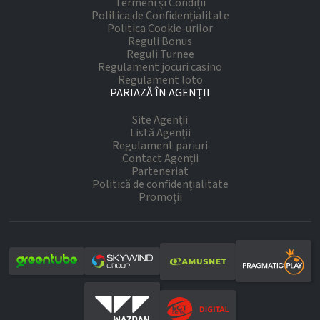
Termeni și Condiții
Politica de Confidențialitate
Politica Cookie-urilor
Reguli Bonus
Reguli Turnee
Regulament jocuri casino
Regulament loto
PARIAZĂ ÎN AGENȚII
Site Agenții
Listă Agenții
Regulament pariuri
Contact Agenții
Parteneriat
Politică de confidențialitate
Promoții