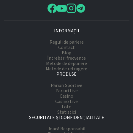
INFORMAȚII
Reguli de pariere
Contact
Blog
Întrebări frecvente
Metode de depunere
Metode de retragere
PRODUSE
Pariuri Sportive
Pariuri Live
Casino
Casino Live
Loto
Statistici
SECURITATE ȘI CONFIDENȚIALITATE
Joacă Responsabil