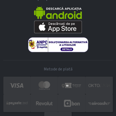
Metode de plată