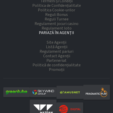
Termeni și Condiții
Politica de Confidențialitate
Politica Cookie-urilor
Reguli Bonus
Reguli Turnee
Regulament jocuri casino
Regulament loto
PARIAZĂ ÎN AGENȚII
Site Agenții
Listă Agenții
Regulament pariuri
Contact Agenții
Parteneriat
Politică de confidențialitate
Promoții