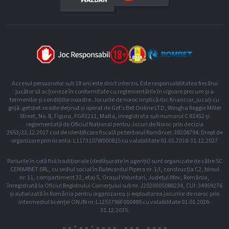
Accesul persoanelor sub 18 ani este strict interzis. Este responsabilitatea fiecărui
jucător să acționeze în conformitate cu reglementările în vigoare precum și a
termenilor și condițiilor noastre. Jocurile de noroc implică risc financiar, jucați cu
grijă. getsbet.ro este deținut și operat de Get's Bet Online LTD, Wesgha Reggie Miller
Street, No. 8, Figura, FGR1211, Malta, inregistrata sub numarul C 81452 și
reglementată de Oficiul Național pentru Jocuri de Noroc prin decizia
2653/22.12.2017 cod de identificare fiscală pe teritorul României: 38208794. Drept de
organizare prin licenta: L1173107W000815 cu valabilitate 01.01.2018-31.12.2027
Pariurile în cotă fixă tradiționale (desfășurate în agenții) sunt organizate de către SC
CEMARBET SRL, cu sediul social în Bulevardul Pipera nr. 1/l, construcția C2, biroul
nr. 11, compartiment 32, etaj 5, Orașul Voluntari, Județul Ilfov, România,
înregistrată la Oficiul Registrului Comerțului sub nr. J2020005088234, CUI: 34959276
și autorizată în România pentru organizarea și exploatarea jocurilor de noroc prin
intermediul licenței ONJN nr. L1253796F000495 cu valabilitate 01.01.2026-
31.12.2035.
--:--:--
-- --- ----