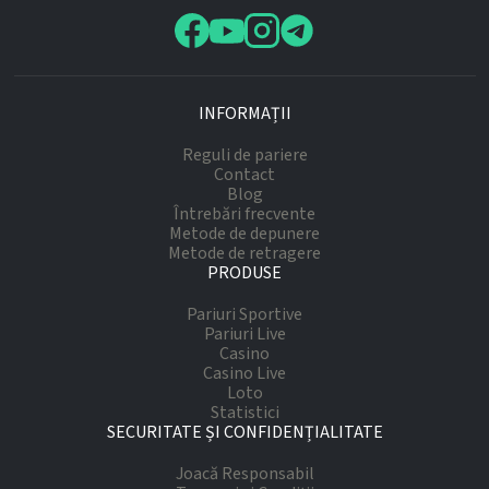
INFORMAȚII
Reguli de pariere
Contact
Blog
Întrebări frecvente
Metode de depunere
Metode de retragere
PRODUSE
Pariuri Sportive
Pariuri Live
Casino
Casino Live
Loto
Statistici
SECURITATE ȘI CONFIDENȚIALITATE
Joacă Responsabil