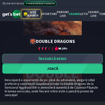
CONTACT
BLOG
VERIFICĂ BILET AGENȚIE
PARIURI
CASINO
SITE
SPORTURI
CASINO
LOTO
TUR
AGENȚII
LIVE
LIVE
DOUBLE DRAGONS
96.10
%
ÎNCEARCĂ DEMO
JOACĂ
Descoperă o experiență de joc plină de adrenalină, alege-ți stilul
preferat și savurează suspansul jocului cu Double Dragons de la
furnizorul Yggdrasil într-o atmosferă autentică de Cazinou! Pășește
în lumea norocului, unde fiecare rotire este o șansă la premii de
senzație!