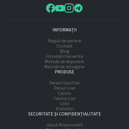
INFORMAȚII
Reguli de pariere
Contact
Blog
Întrebări frecvente
Metode de depunere
Metode de retragere
PRODUSE
Pariuri Sportive
Pariuri Live
Casino
Casino Live
Loto
Statistici
SECURITATE ȘI CONFIDENȚIALITATE
Joacă Responsabil