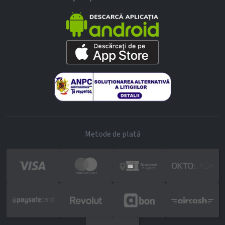
Metode de plată