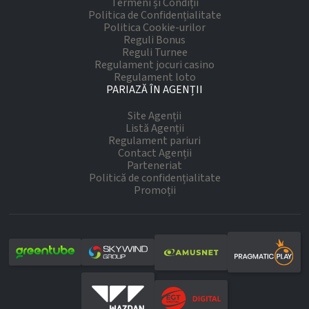
Termeni și Condiții
Politica de Confidențialitate
Politica Cookie-urilor
Reguli Bonus
Reguli Turnee
Regulament jocuri casino
Regulament loto
PARIAZĂ ÎN AGENȚII
Site Agenții
Listă Agenții
Regulament pariuri
Contact Agenții
Parteneriat
Politică de confidențialitate
Promoții