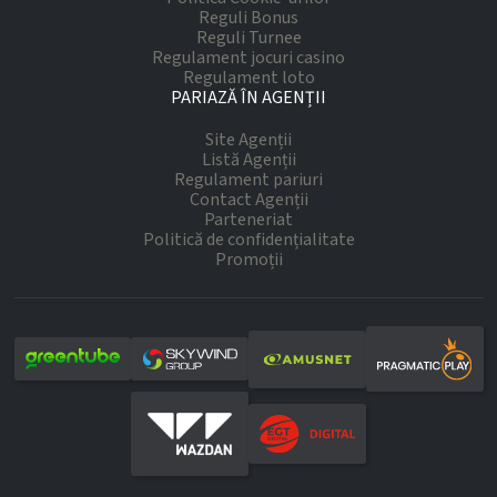
Reguli Bonus
Reguli Turnee
Regulament jocuri casino
Regulament loto
PARIAZĂ ÎN AGENȚII
Site Agenții
Listă Agenții
Regulament pariuri
Contact Agenții
Parteneriat
Politică de confidențialitate
Promoții