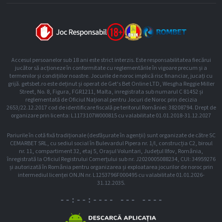
Accesul persoanelor sub 18 ani este strict interzis. Este responsabilitatea fiecărui
jucător să acționeze în conformitate cu reglementările în vigoare precum și a
termenilor și condițiilor noastre. Jocurile de noroc implică risc financiar, jucați cu
grijă. getsbet.ro este deținut și operat de Get's Bet Online LTD, Wesgha Reggie Miller
Street, No. 8, Figura, FGR1211, Malta, inregistrata sub numarul C 81452 și
reglementată de Oficiul Național pentru Jocuri de Noroc prin decizia
2653/22.12.2017 cod de identificare fiscală pe teritorul României: 38208794. Drept de
organizare prin licenta: L1173107W000815 cu valabilitate 01.01.2018-31.12.2027
Pariurile în cotă fixă tradiționale (desfășurate în agenții) sunt organizate de către SC
CEMARBET SRL, cu sediul social în Bulevardul Pipera nr. 1/l, construcția C2, biroul
nr. 11, compartiment 32, etaj 5, Orașul Voluntari, Județul Ilfov, România,
înregistrată la Oficiul Registrului Comerțului sub nr. J2020005088234, CUI: 34959276
și autorizată în România pentru organizarea și exploatarea jocurilor de noroc prin
intermediul licenței ONJN nr. L1253796F000495 cu valabilitate 01.01.2026-
31.12.2035.
--:--:--
-- --- ----