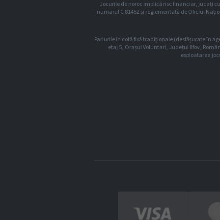
Jocurile de noroc implică risc financiar, jucați c
numarul C 81452 și reglementată de Oficiul Națion
Pariurile în cotă fixă tradiționale (desfășurate în 
etaj 5, Orașul Voluntari, Județul Ilfov, Româ
exploatarea joc