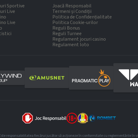
iuri Sportive
Joacă Responsabil
uri Live
Termeni și Condiții
ino
Politica de Confidențialitate
ino Live
Politica Cookie-urilor
o
Reguli Bonus
istici
Reguli Turnee
Regulament jocuri casino
Regulament loto
 Este responsabilitatea fiecărui jucător să acționeze în conformitate cu reglementările în v