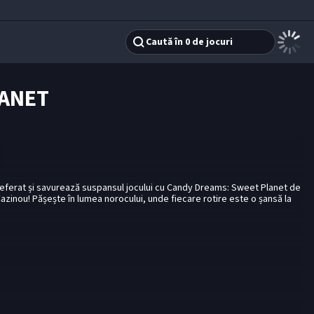
LANET
preferat și savurează suspansul jocului cu Candy Dreams: Sweet Planet de
azinou! Pășește în lumea norocului, unde fiecare rotire este o șansă la