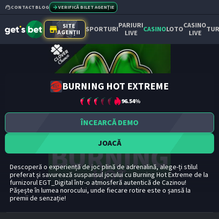
CONTACT
BLOG
VERIFICĂ BILET AGENȚIE
PARIURI
CASINO
SITE
SPORTURI
CASINO
LOTO
TUR
AGENȚII
LIVE
LIVE
BURNING HOT EXTREME
96.54
%
ÎNCEARCĂ DEMO
JOACĂ
Descoperă o experiență de joc plină de adrenalină, alege-ți stilul
preferat și savurează suspansul jocului cu Burning Hot Extreme de la
furnizorul EGT_Digital într-o atmosferă autentică de Cazinou!
Pășește în lumea norocului, unde fiecare rotire este o șansă la
premii de senzație!