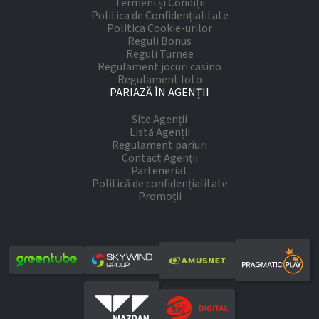
Termeni și Condiții
Politica de Confidențialitate
Politica Cookie-urilor
Reguli Bonus
Reguli Turnee
Regulament jocuri casino
Regulament loto
PARIAZĂ ÎN AGENȚII
Site Agenții
Listă Agenții
Regulament pariuri
Contact Agenții
Parteneriat
Politică de confidențialitate
Promoții