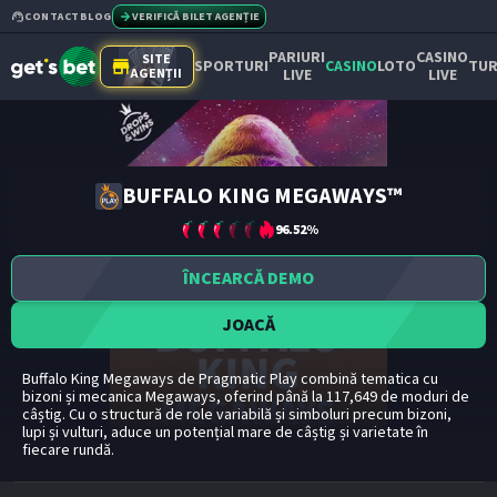
CONTACT
BLOG
VERIFICĂ BILET AGENȚIE
PARIURI
CASINO
SITE
SPORTURI
CASINO
LOTO
TUR
AGENȚII
LIVE
LIVE
BUFFALO KING MEGAWAYS™
96.52
%
ÎNCEARCĂ DEMO
JOACĂ
Buffalo King Megaways de Pragmatic Play combină tematica cu
bizoni și mecanica Megaways, oferind până la 117,649 de moduri de
câștig. Cu o structură de role variabilă și simboluri precum bizoni,
lupi și vulturi, aduce un potențial mare de câștig și varietate în
fiecare rundă.