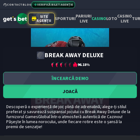
CONTACT
BLOG
VERIFICĂ BILET AGENȚIE
PARIURI
CASINO
SITE
SPORTURI
CASINO
LOTO
TUR
AGENȚII
LIVE
LIVE
BREAK AWAY DELUXE
96.18
%
ÎNCEARCĂ DEMO
JOACĂ
Descoperă o experiență de joc plină de adrenalină, alege-ți stilul
preferat și savurează suspansul jocului cu Break Away Deluxe de la
furnizorul GamesGlobal într-o atmosferă autentică de Cazinou!
Pășește în lumea norocului, unde fiecare rotire este o șansă la
premii de senzație!