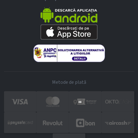
Metode de plată