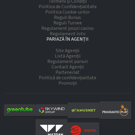
Termeni și Condiții
Politica de Confidențialitate
Politica Cookie-urilor
Reguli Bonus
Reguli Turnee
Regulament jocuri casino
Regulament loto
PARIAZĂ ÎN AGENȚII
Site Agenții
Listă Agenții
Regulament pariuri
Contact Agenții
Parteneriat
Politică de confidențialitate
Promoții